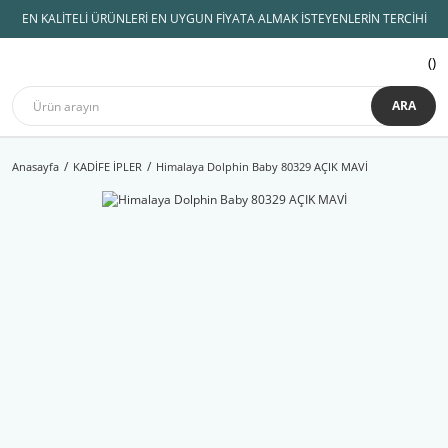
EN KALİTELİ ÜRÜNLERİ EN UYGUN FİYATA ALMAK İSTEYENLERİN TERCİHİ
ARA
Anasayfa
KADİFE İPLER
Himalaya Dolphin Baby 80329 AÇIK MAVİ