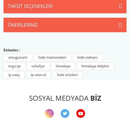
TAKSIT SEÇENEKLERI
ÖNERILERINIZ
Etiketler :
amugurumi
hobi malzemeleri
hobi noktam
örgü ipi
tuhafiye
himalaya
himalaya dolphin
ip satış
ip satın al
hobi ürünleri
SOSYAL MEDYADA
BİZ