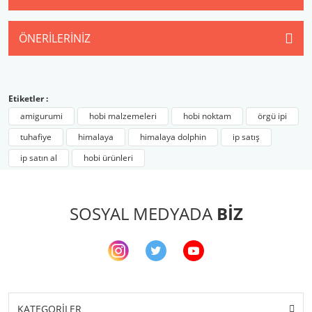
ÖNERILERINIZ
Etiketler :
amigurumi
hobi malzemeleri
hobi noktam
örgü ipi
tuhafiye
himalaya
himalaya dolphin
ip satış
ip satın al
hobi ürünleri
SOSYAL MEDYADA
BİZ
KATEGORİLER