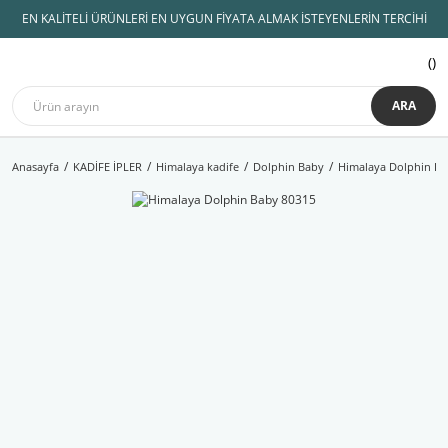
EN KALİTELİ ÜRÜNLERİ EN UYGUN FİYATA ALMAK İSTEYENLERİN TERCİHİ
ARA
Anasayfa
KADİFE İPLER
Himalaya kadife
Dolphin Baby
Himalaya Dolphin Ba