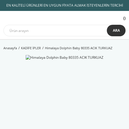
EN KALİTELİ ÜRÜNLERİ EN UYGUN FİYATA ALMAK İSTEYENLERİN TERCİHİ
ARA
Anasayfa
KADİFE İPLER
Himalaya Dolphin Baby 80335 ACIK TURKUAZ