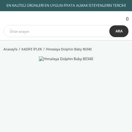
EN KALİTELİ ÜRÜNLERİ EN UYGUN FİYATA ALMAK İSTEYENLERİN TERCİHİ
ARA
Anasayfa
KADİFE İPLER
Himalaya Dolphin Baby 80340