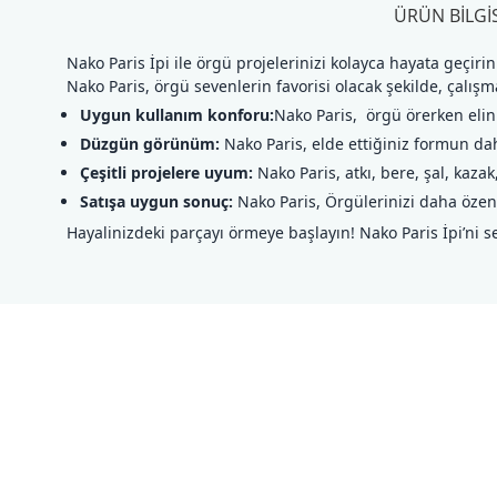
ÜRÜN BILGIS
Nako Paris İpi ile örgü projelerinizi kolayca hayata geç
Nako Paris, örgü sevenlerin favorisi olacak şekilde, çalış
Uygun kullanım konforu:
Nako Paris, örgü örerken elin
Düzgün görünüm:
Nako Paris, elde ettiğiniz formun dah
Çeşitli projelere uyum:
Nako Paris, atkı, bere, şal, kazak
Satışa uygun sonuç:
Nako Paris, Örgülerinizi daha özenl
Hayalinizdeki parçayı örmeye başlayın! Nako Paris İpi’ni s
Bu ürünün fiyat bilgisi, resim, ürün açıklamalarında ve diğer konul
Görüş ve önerileriniz için teşekkür ederiz.
Ürün resmi kalitesiz, bozuk veya görüntülenemiyor.
Ürün açıklamasında eksik bilgiler bulunuyor.
Ürün bilgilerinde hatalar bulunuyor.
Ürün fiyatı diğer sitelerden daha pahalı.