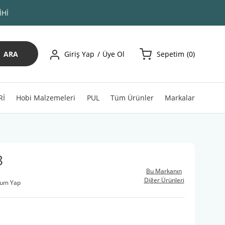
İHİ
ARA
Giriş Yap
Üye Ol
Sepetim
0
Rİ
Hobi Malzemeleri
PUL
Tüm Ürünler
Markalar
8
Bu Markanın
Diğer Ürünleri
rum Yap