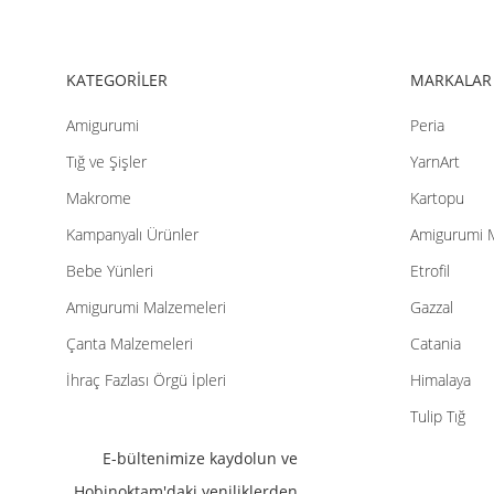
Bu ürüne benzer farklı alternatifler olmalı.
KATEGORİLER
MARKALAR
Amigurumi
Peria
Tığ ve Şişler
YarnArt
Makrome
Kartopu
Kampanyalı Ürünler
Amigurumi 
Bebe Yünleri
Etrofil
Amigurumi Malzemeleri
Gazzal
Çanta Malzemeleri
Catania
İhraç Fazlası Örgü İpleri
Himalaya
Tulip Tığ
E-bültenimize kaydolun ve
Hobinoktam'daki yeniliklerden