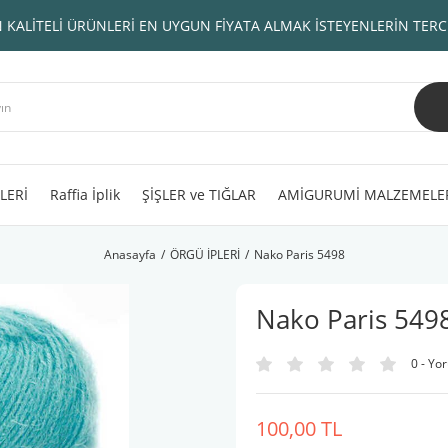
 KALİTELİ ÜRÜNLERİ EN UYGUN FİYATA ALMAK İSTEYENLERİN TERC
LERİ
Raffia İplik
ŞİŞLER ve TIĞLAR
AMİGURUMİ MALZEMELE
Anasayfa
ÖRGÜ İPLERİ
Nako Paris 5498
Nako Paris 549
0 - Yo
100,00 TL