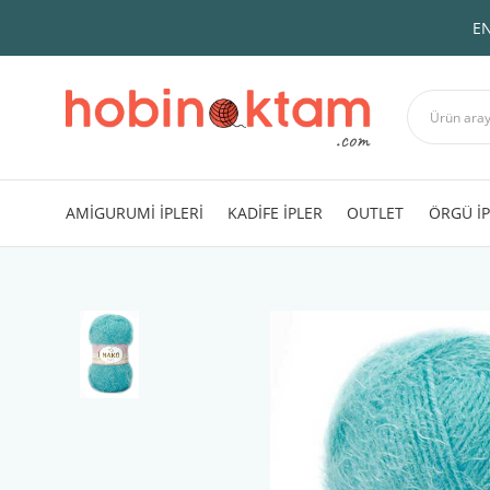
EN
AMİGURUMİ İPLERİ
KADİFE İPLER
OUTLET
ÖRGÜ İP