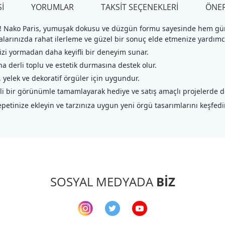
I
YORUMLAR
TAKSIT SEÇENEKLERI
ÖNER
irin! Nako Paris, yumuşak dokusu ve düzgün formu sayesinde hem gün
malarınızda rahat ilerleme ve güzel bir sonuç elde etmenize yardımcı
izi yormadan daha keyifli bir deneyim sunar.
a derli toplu ve estetik durmasına destek olur.
, yelek ve dekoratif örgüler için uygundur.
i bir görünümle tamamlayarak hediye ve satış amaçlı projelerde de 
epetinize ekleyin ve tarzınıza uygun yeni örgü tasarımlarını keşfedi
arda yetersiz gördüğünüz noktaları öneri formunu kullanarak tarafımıza ileteb
Bu ürüne ilk yorumu siz yapın!
Yorum Yaz
SOSYAL MEDYADA
BİZ