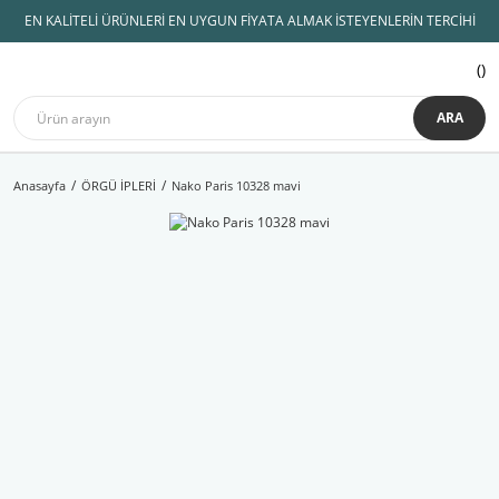
EN KALİTELİ ÜRÜNLERİ EN UYGUN FİYATA ALMAK İSTEYENLERİN TERCİHİ
ARA
Anasayfa
ÖRGÜ İPLERİ
Nako Paris 10328 mavi