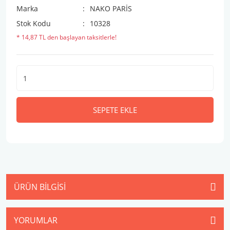
Marka
NAKO PARİS
Stok Kodu
10328
* 14,87 TL den başlayan taksitlerle!
SEPETE EKLE
ÜRÜN BILGISI
YORUMLAR