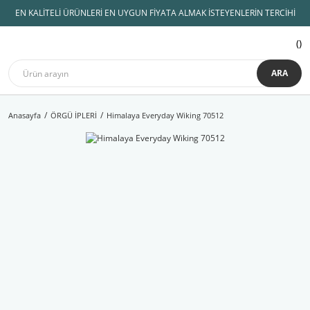
EN KALİTELİ ÜRÜNLERİ EN UYGUN FİYATA ALMAK İSTEYENLERİN TERCİHİ
ARA
Anasayfa
ÖRGÜ İPLERİ
Himalaya Everyday Wiking 70512