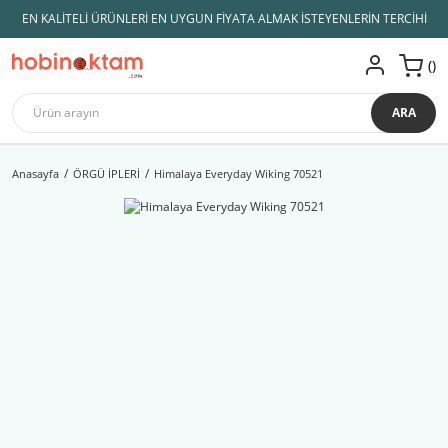
EN KALİTELİ ÜRÜNLERİ EN UYGUN FİYATA ALMAK İSTEYENLERİN TERCİHİ
ARA
Anasayfa
ÖRGÜ İPLERİ
Himalaya Everyday Wiking 70521