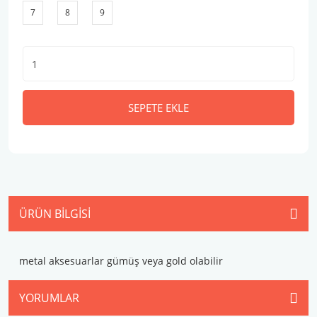
7
8
9
SEPETE EKLE
ÜRÜN BILGISI
metal aksesuarlar gümüş veya gold olabilir
YORUMLAR