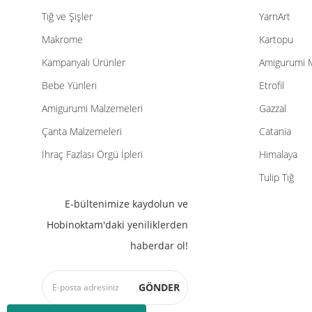
Tığ ve Şişler
YarnArt
Makrome
Kartopu
Kampanyalı Ürünler
Amigurumi 
Bebe Yünleri
Etrofil
Amigurumi Malzemeleri
Gazzal
Çanta Malzemeleri
Catania
İhraç Fazlası Örgü İpleri
Himalaya
Tulip Tığ
E-bültenimize kaydolun ve
Hobinoktam'daki yeniliklerden
haberdar ol!
GÖNDER