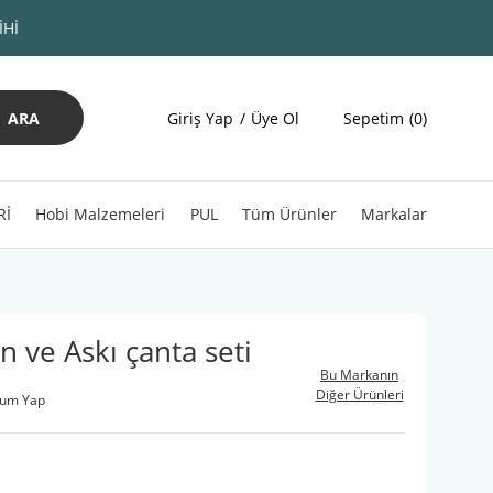
İHİ
ARA
Giriş Yap
Üye Ol
Sepetim
0
Rİ
Hobi Malzemeleri
PUL
Tüm Ürünler
Markalar
n ve Askı çanta seti
Bu Markanın
Diğer Ürünleri
rum Yap