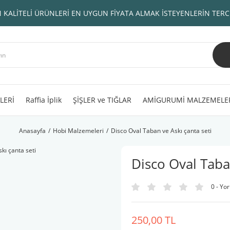
 KALİTELİ ÜRÜNLERİ EN UYGUN FİYATA ALMAK İSTEYENLERİN TERC
LERİ
Raffia İplik
ŞİŞLER ve TIĞLAR
AMİGURUMİ MALZEMELE
Anasayfa
Hobi Malzemeleri
Disco Oval Taban ve Askı çanta seti
Disco Oval Taba
0 - Yo
250,00 TL