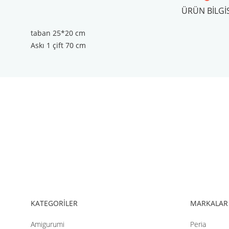
ÜRÜN BILGIS
taban 25*20 cm
Askı 1 çift 70 cm
Bu ürünün fiyat bilgisi, resim, ürün açıklamalarında ve diğer konul
Görüş ve önerileriniz için teşekkür ederiz.
Ürün resmi kalitesiz, bozuk veya görüntülenemiyor.
Ürün açıklamasında eksik bilgiler bulunuyor.
Ürün bilgilerinde hatalar bulunuyor.
Ürün fiyatı diğer sitelerden daha pahalı.
Bu ürüne benzer farklı alternatifler olmalı.
KATEGORİLER
MARKALAR
Amigurumi
Peria