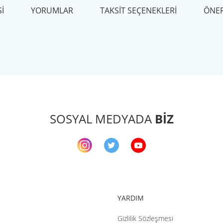
I
YORUMLAR
TAKSIT SEÇENEKLERI
ÖNER
arda yetersiz gördüğünüz noktaları öneri formunu kullanarak tarafımıza ileteb
Bu ürüne ilk yorumu siz yapın!
Yorum Yaz
SOSYAL MEDYADA
BİZ
YARDIM
Gizlilik Sözleşmesi