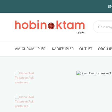
EN
AMİGURUMİ İPLERİ
KADİFE İPLER
OUTLET
ÖRGÜ İP