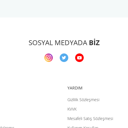
arda yetersiz gördüğünüz noktaları öneri formunu kullanarak tarafımıza ileteb
Bu ürüne ilk yorumu siz yapın!
Yorum Yaz
SOSYAL MEDYADA
BİZ
YARDIM
Gizlilik Sözleşmesi
Gönder
KVVK
Mesafeli Satış Sözleşmesi
Malzeme
Kullanım Koşulları