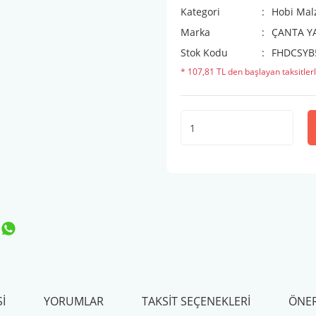
Kategori
Hobi Mal
Marka
ÇANTA Y
Stok Kodu
FHDCSYB
* 107,81 TL den başlayan taksitlerl
I
YORUMLAR
TAKSIT SEÇENEKLERI
ÖNER