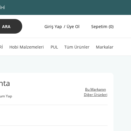
İHİ
ARA
Giriş Yap
Üye Ol
Sepetim
0
Rİ
Hobi Malzemeleri
PUL
Tüm Ürünler
Markalar
nta
Bu Markanın
Diğer Ürünleri
rum Yap