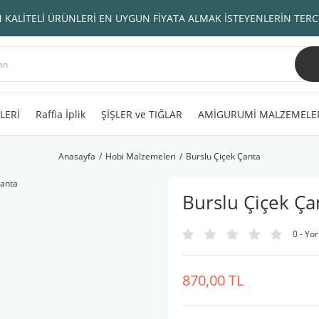
 KALİTELİ ÜRÜNLERİ EN UYGUN FİYATA ALMAK İSTEYENLERİN TERC
LERİ
Raffia İplik
ŞİŞLER ve TIĞLAR
AMİGURUMİ MALZEMELE
Anasayfa
Hobi Malzemeleri
Burslu Çiçek Çanta
Burslu Çiçek Ça
0 - Yo
870,00 TL