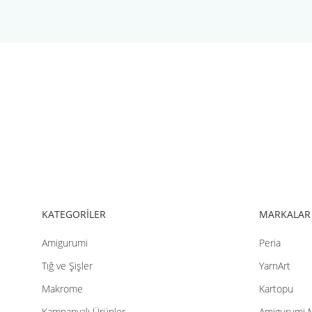
Bu ürünün fiyat bilgisi, resim, ürün açıklamalarında ve diğer konul
Görüş ve önerileriniz için teşekkür ederiz.
Ürün resmi kalitesiz, bozuk veya görüntülenemiyor.
Ürün açıklamasında eksik bilgiler bulunuyor.
Ürün bilgilerinde hatalar bulunuyor.
Ürün fiyatı diğer sitelerden daha pahalı.
Bu ürüne benzer farklı alternatifler olmalı.
KATEGORİLER
MARKALAR
Amigurumi
Peria
Tığ ve Şişler
YarnArt
Makrome
Kartopu
Kampanyalı Ürünler
Amigurumi 