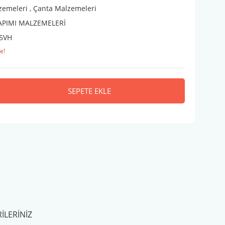
zemeleri
,
Çanta Malzemeleri
APIMI MALZEMELERİ
5VH
e!
SEPETE EKLE
ILERINIZ