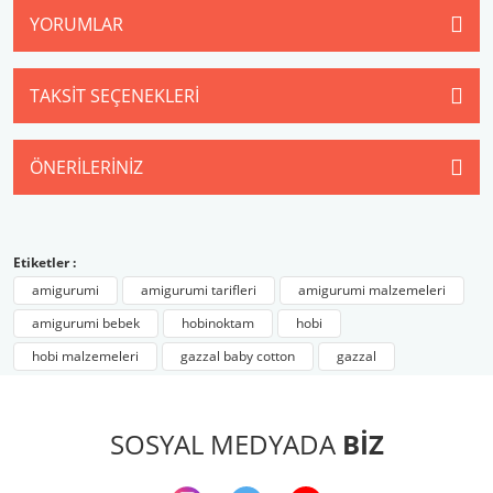
YORUMLAR
TAKSIT SEÇENEKLERI
ÖNERILERINIZ
Etiketler :
amigurumi
amigurumi tarifleri
amigurumi malzemeleri
amigurumi bebek
hobinoktam
hobi
hobi malzemeleri
gazzal baby cotton
gazzal
SOSYAL MEDYADA
BİZ