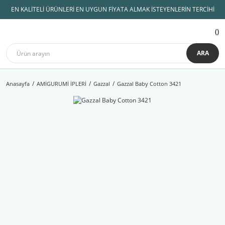
EN KALİTELİ ÜRÜNLERİ EN UYGUN FİYATA ALMAK İSTEYENLERİN TERCİHİ
ARA
Anasayfa
AMİGURUMİ İPLERİ
Gazzal
Gazzal Baby Cotton 3421