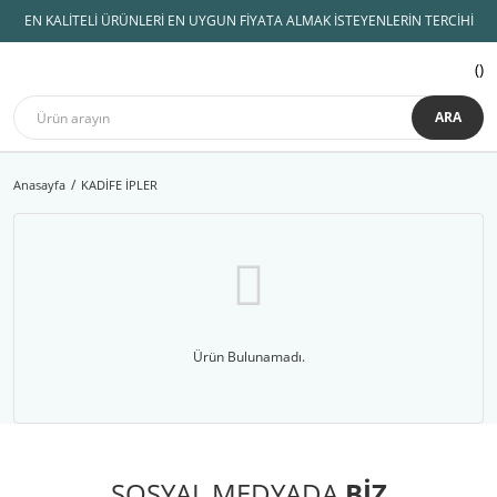
EN KALİTELİ ÜRÜNLERİ EN UYGUN FİYATA ALMAK İSTEYENLERİN TERCİHİ
ARA
Anasayfa
KADİFE İPLER
Ürün Bulunamadı.
SOSYAL MEDYADA
BİZ