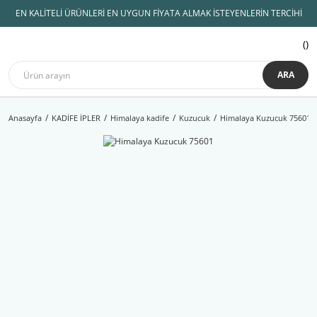
EN KALİTELİ ÜRÜNLERİ EN UYGUN FİYATA ALMAK İSTEYENLERİN TERCİHİ
ARA
Anasayfa
KADİFE İPLER
Himalaya kadife
Kuzucuk
Himalaya Kuzucuk 75601