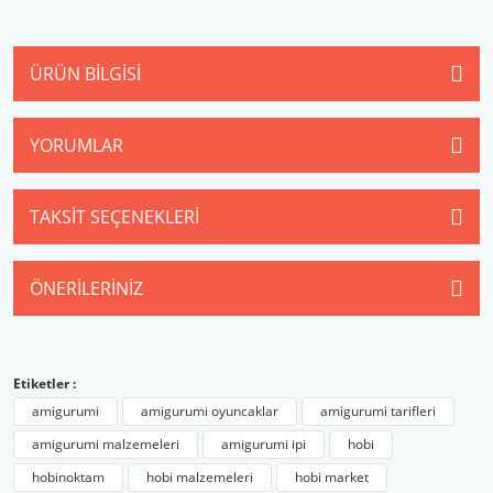
ÜRÜN BILGISI
YORUMLAR
TAKSIT SEÇENEKLERI
ÖNERILERINIZ
Etiketler :
amigurumi
amigurumi oyuncaklar
amigurumi tarifleri
amigurumi malzemeleri
amigurumi ipi
hobi
hobinoktam
hobi malzemeleri
hobi market