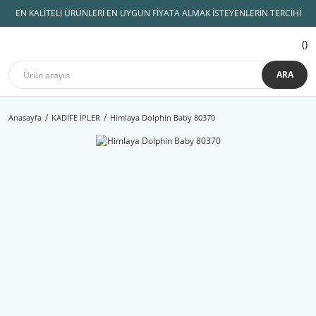
EN KALİTELİ ÜRÜNLERİ EN UYGUN FİYATA ALMAK İSTEYENLERİN TERCİHİ
ARA
Anasayfa
KADİFE İPLER
Himlaya Dolphin Baby 80370