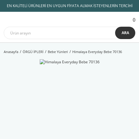
EN KALİTELİ ÜRÜNLERİ EN UYGUN FİYATA ALMAK İSTEYENLERİN TERCİHİ
ARA
Anasayfa
ÖRGÜ İPLERİ
Bebe Yünleri
Himalaya Everyday Bebe 70136