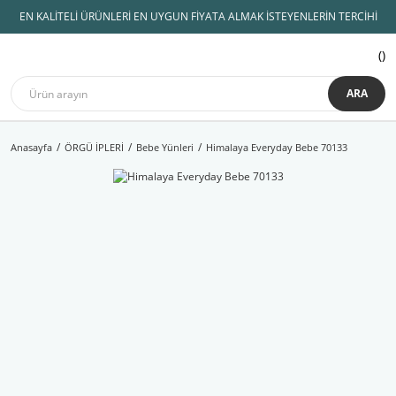
EN KALİTELİ ÜRÜNLERİ EN UYGUN FİYATA ALMAK İSTEYENLERİN TERCİHİ
ARA
Anasayfa
ÖRGÜ İPLERİ
Bebe Yünleri
Himalaya Everyday Bebe 70133