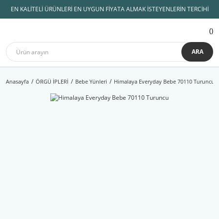
EN KALİTELİ ÜRÜNLERİ EN UYGUN FİYATA ALMAK İSTEYENLERİN TERCİHİ
ARA
Anasayfa
ÖRGÜ İPLERİ
Bebe Yünleri
Himalaya Everyday Bebe 70110 Turuncu