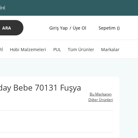
İHİ
ARA
Giriş Yap
Üye Ol
Sepetim
Rİ
Hobi Malzemeleri
PUL
Tüm Ürünler
Markalar
day Bebe 70131 Fuşya
Bu Markanın
Diğer Ürünleri