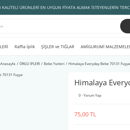
 KALİTELİ ÜRÜNLERİ EN UYGUN FİYATA ALMAK İSTEYENLERİN TERC
LERİ
Raffia İplik
ŞİŞLER ve TIĞLAR
AMİGURUMİ MALZEMELE
Anasayfa
ÖRGÜ İPLERİ
Bebe Yünleri
Himalaya Everyday Bebe 70131 Fuşya
Himalaya Every
0 - Yorum Yap
75,00 TL