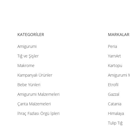
Ürün fiyatı diğer sitelerden daha pahalı.
Bu ürüne benzer farklı alternatifler olmalı.
KATEGORİLER
MARKALAR
Amigurumi
Peria
Tığ ve Şişler
YarnArt
Makrome
Kartopu
Kampanyalı Ürünler
Amigurumi 
Bebe Yünleri
Etrofil
Amigurumi Malzemeleri
Gazzal
Çanta Malzemeleri
Catania
İhraç Fazlası Örgü İpleri
Himalaya
Tulip Tığ