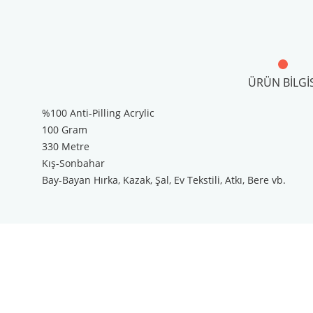
ÜRÜN BILGIS
%100 Anti-Pilling Acrylic
100 Gram
330 Metre
Kış-Sonbahar
Bay-Bayan Hırka, Kazak, Şal, Ev Tekstili, Atkı, Bere vb.
Bu ürünün fiyat bilgisi, resim, ürün açıklamalarında ve diğer konul
Görüş ve önerileriniz için teşekkür ederiz.
Ürün resmi kalitesiz, bozuk veya görüntülenemiyor.
Ürün açıklamasında eksik bilgiler bulunuyor.
Ürün bilgilerinde hatalar bulunuyor.