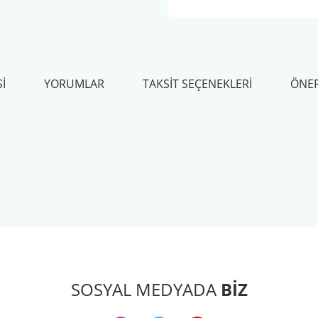
I
YORUMLAR
TAKSIT SEÇENEKLERI
ÖNER
arda yetersiz gördüğünüz noktaları öneri formunu kullanarak tarafımıza ileteb
Bu ürüne ilk yorumu siz yapın!
Yorum Yaz
SOSYAL MEDYADA
BİZ