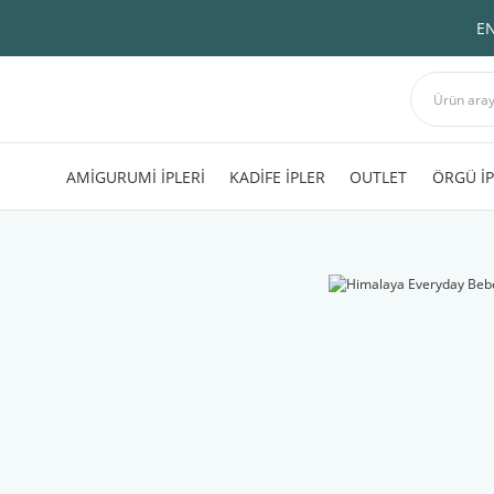
EN
AMİGURUMİ İPLERİ
KADİFE İPLER
OUTLET
ÖRGÜ İP