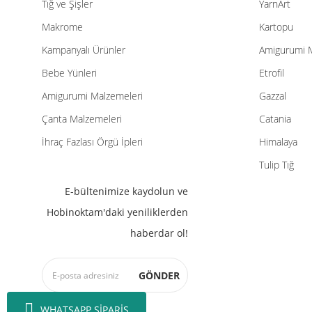
Tığ ve Şişler
YarnArt
Makrome
Kartopu
Kampanyalı Ürünler
Amigurumi 
Bebe Yünleri
Etrofil
Amigurumi Malzemeleri
Gazzal
Çanta Malzemeleri
Catania
İhraç Fazlası Örgü İpleri
Himalaya
Tulip Tığ
E-bültenimize kaydolun ve
Hobinoktam'daki yeniliklerden
haberdar ol!
GÖNDER
WHATSAPP SİPARİŞ