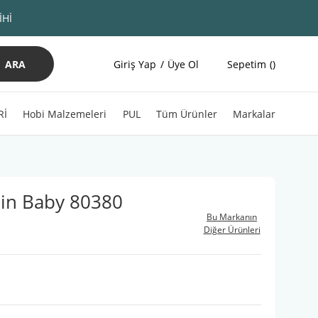
İHİ
ARA
Giriş Yap
Üye Ol
Sepetim
Rİ
Hobi Malzemeleri
PUL
Tüm Ürünler
Markalar
in Baby 80380
Bu Markanın
Diğer Ürünleri