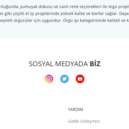
ğunda, yumuşak dokusu ve canlı renk seçenekleri ile örgü projelerin
ı gibi çeşitli el işi projelerinde yüksek kalite ve konfor sağlar. Da
li örgücüler için uygundur. Örgü ipi kategorisinde kaliteli ve kulla
arda yetersiz gördüğünüz noktaları öneri formunu kullanarak tarafımıza ileteb
Bu ürüne ilk yorumu siz yapın!
Yorum Yaz
SOSYAL MEDYADA
BİZ
YARDIM
Gizlilik Sözleşmesi
Gönder