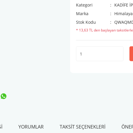
Kategori
KADİFE İ
Marka
Himalaya
Stok Kodu
QWAQMD
* 13,63 TL den başlayan taksitlerle
I
YORUMLAR
TAKSIT SEÇENEKLERI
ÖNER