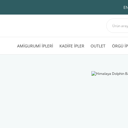
EN
AMİGURUMİ İPLERİ
KADİFE İPLER
OUTLET
ÖRGÜ İP