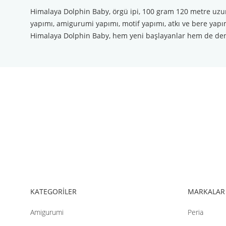
Himalaya Dolphin Baby, örgü ipi, 100 gram 120 metre uzunlu
yapımı, amigurumi yapımı, motif yapımı, atkı ve bere yapım
Himalaya Dolphin Baby, hem yeni başlayanlar hem de deneyim
Bu ürünün fiyat bilgisi, resim, ürün açıklamalarında ve diğer konul
Görüş ve önerileriniz için teşekkür ederiz.
Ürün resmi kalitesiz, bozuk veya görüntülenemiyor.
Ürün açıklamasında eksik bilgiler bulunuyor.
Ürün bilgilerinde hatalar bulunuyor.
Ürün fiyatı diğer sitelerden daha pahalı.
Bu ürüne benzer farklı alternatifler olmalı.
KATEGORİLER
MARKALAR
Amigurumi
Peria