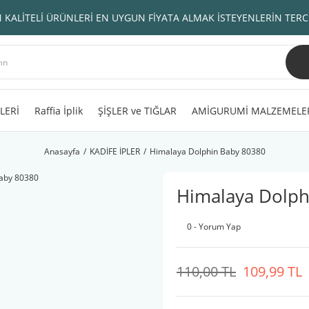
 KALİTELİ ÜRÜNLERİ EN UYGUN FİYATA ALMAK İSTEYENLERİN TERC
LERİ
Raffia İplik
ŞİŞLER ve TIĞLAR
AMİGURUMİ MALZEMELE
Anasayfa
KADİFE İPLER
Himalaya Dolphin Baby 80380
Himalaya Dolph
0 - Yorum Yap
110,00 TL
109,99 TL