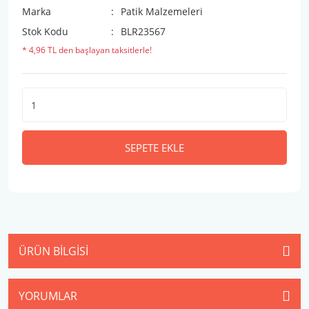
Marka
Patik Malzemeleri
Stok Kodu
BLR23567
* 4,96 TL den başlayan taksitlerle!
SEPETE EKLE
ÜRÜN BILGISI
YORUMLAR