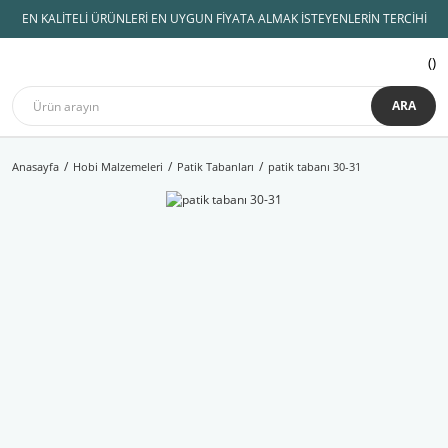
EN KALİTELİ ÜRÜNLERİ EN UYGUN FİYATA ALMAK İSTEYENLERİN TERCİHİ
ARA
Anasayfa
Hobi Malzemeleri
Patik Tabanları
patik tabanı 30-31