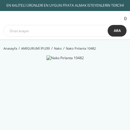
EN KALİTELİ ÜRÜNLERİ EN UYGUN FİYATA ALMAK İSTEYENLERİN TERCİHİ
ARA
Anasayfa
AMİGURUMİ İPLERİ
Nako
Nako Pırlanta 10482