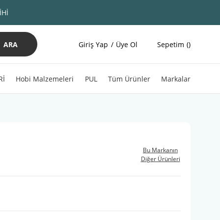
İHİ
ARA
Giriş Yap
Üye Ol
Sepetim
Rİ
Hobi Malzemeleri
PUL
Tüm Ürünler
Markalar
Bu Markanın
Diğer Ürünleri