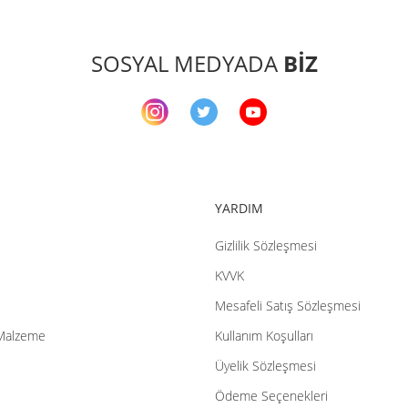
Yor
Ürün resmi kalitesiz, bozuk veya görüntülenemiyor.
SOSYAL MEDYADA
BİZ
Ürün açıklamasında eksik bilgiler bulunuyor.
Ürün bilgilerinde hatalar bulunuyor.
Ürün fiyatı diğer sitelerden daha pahalı.
Bu ürüne benzer farklı alternatifler olmalı.
YARDIM
Gizlilik Sözleşmesi
KVVK
Gö
Mesafeli Satış Sözleşmesi
Malzeme
Kullanım Koşulları
Üyelik Sözleşmesi
Ödeme Seçenekleri