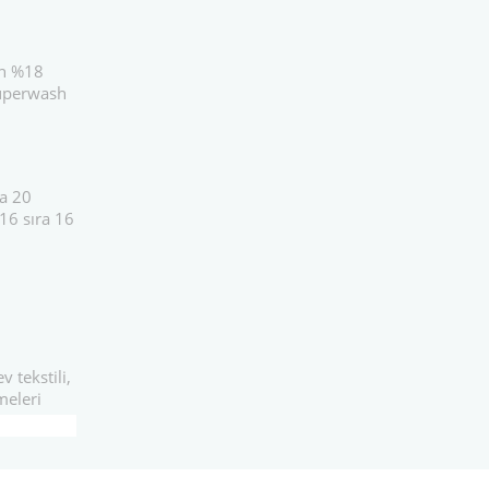
rn %18
uperwash
ra 20
16 sıra 16
v tekstili,
meleri
Bu ürünün fiyat bilgisi, resim, ürün açıklamalarında ve diğer k
tarafımıza iletebilirsiniz.
Bu ürüne ilk y
Görüş ve önerileriniz için teşekkür ederiz.