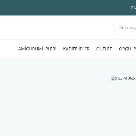
EN
AMİGURUMİ İPLERİ
KADİFE İPLER
OUTLET
ÖRGÜ İP