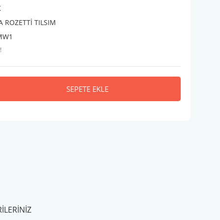
K
 ROZETTİ TILSIM
MW1
!
SEPETE EKLE
ILERINIZ