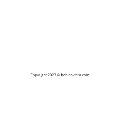
um Yaz
Copyright 2023 © hobinoktam.com
nder