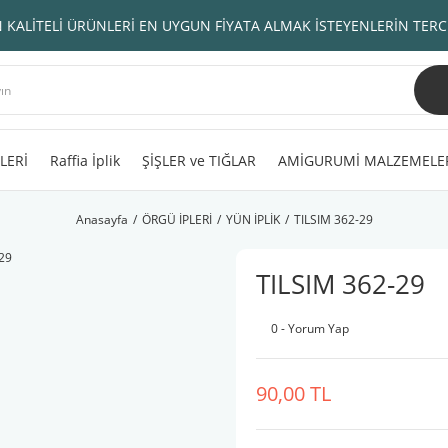
 KALİTELİ ÜRÜNLERİ EN UYGUN FİYATA ALMAK İSTEYENLERİN TERC
LERİ
Raffia İplik
ŞİŞLER ve TIĞLAR
AMİGURUMİ MALZEMELE
Anasayfa
ÖRGÜ İPLERİ
YÜN İPLİK
TILSIM 362-29
TILSIM 362-29
0 - Yorum Yap
90,00 TL