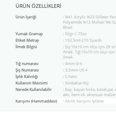
ÜRÜN ÖZELLİKLERİ
Ürün İçeriği
: %41 Acrylic %23 Gilleter Ya
Polyamide %12 Mohair %6 S
Wool
Yumak Gramajı
: 50gr-1.75oz
Etiket Metrajı
: 192.5mt-210.5yards
İlmek Bilgisi
: Şiş:10x10 cm ölçü için 28 sı
ilmek. Tığ:10x10 cm ölçü için 
ilmek.
Tığ numarası
: 4mm-G-6
Şiş Numarası
: 3.5mm-US 4
İplik Kalınlığı
: 5 Kalın
Kullanım Mevsimi
: Sonbahar-Kış
Nerede Kullanılabilir
: Bay, bayan hırka, kazak,şal, e
atkı, bere vb. aksesuar malze
Karışımı (Hammaddesi)
: Akrlik Karışımı İplikler