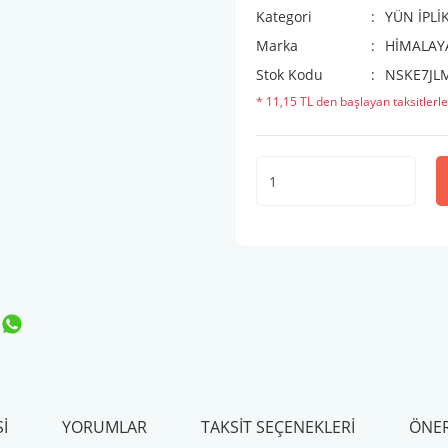
Kategori
YÜN İPLİ
Marka
HİMALAYA
Stok Kodu
NSKE7JL
* 11,15 TL den başlayan taksitlerle
I
YORUMLAR
TAKSIT SEÇENEKLERI
ÖNER