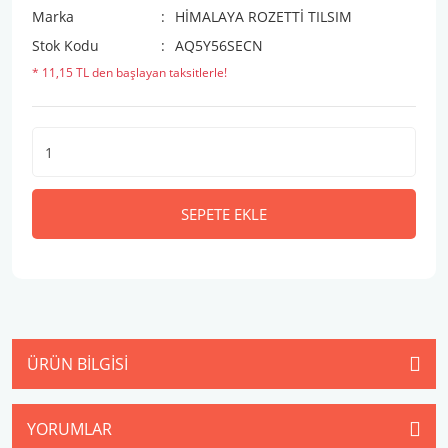
Marka
HİMALAYA ROZETTİ TILSIM
Stok Kodu
AQ5Y56SECN
* 11,15 TL den başlayan taksitlerle!
SEPETE EKLE
ÜRÜN BILGISI
YORUMLAR