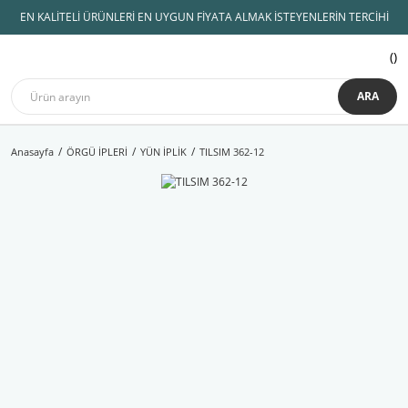
EN KALİTELİ ÜRÜNLERİ EN UYGUN FİYATA ALMAK İSTEYENLERİN TERCİHİ
ARA
Anasayfa
ÖRGÜ İPLERİ
YÜN İPLİK
TILSIM 362-12