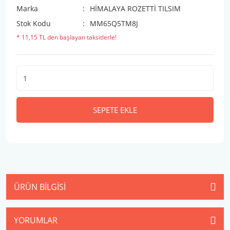
Marka
HİMALAYA ROZETTİ TILSIM
Stok Kodu
MM65Q5TM8J
* 11,15 TL den başlayan taksitlerle!
SEPETE EKLE
ÜRÜN BILGISI
YORUMLAR