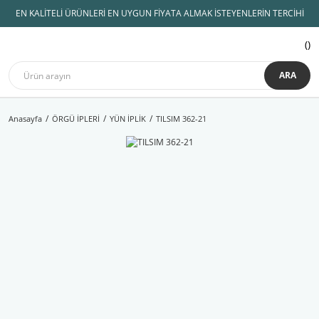
EN KALİTELİ ÜRÜNLERİ EN UYGUN FİYATA ALMAK İSTEYENLERİN TERCİHİ
ARA
Anasayfa
ÖRGÜ İPLERİ
YÜN İPLİK
TILSIM 362-21