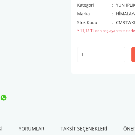
Kategori
YÜN İPLİ
Marka
HİMALAYA
Stok Kodu
CM3TWK
* 11,15 TL den başlayan taksitlerle
I
YORUMLAR
TAKSIT SEÇENEKLERI
ÖNER