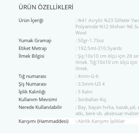
ÜRÜN ÖZELLİKLERİ
Ürün İçeriği
: %41 Acrylic %23 Gilleter Ya
Polyamide %12 Mohair %6 S
Wool
Yumak Gramajı
: 50gr-1.75oz
Etiket Metrajı
: 192.5mt-210.5yards
İlmek Bilgisi
: Şiş:10x10 cm ölçü için 28 sı
ilmek. Tığ:10x10 cm ölçü için 
ilmek.
Tığ numarası
: 4mm-G-6
Şiş Numarası
: 3.5mm-US 4
İplik Kalınlığı
: 5 Kalın
Kullanım Mevsimi
: Sonbahar-Kış
Nerede Kullanılabilir
: Bay, bayan hırka, kazak,şal, e
atkı, bere vb. aksesuar malze
Karışımı (Hammaddesi)
: Akrlik Karışımı İplikler