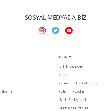
Yor
Ürün resmi kalitesiz, bozuk veya görüntülenemiyor.
SOSYAL MEDYADA
BİZ
Ürün açıklamasında eksik bilgiler bulunuyor.
Ürün bilgilerinde hatalar bulunuyor.
Ürün fiyatı diğer sitelerden daha pahalı.
Bu ürüne benzer farklı alternatifler olmalı.
YARDIM
Gizlilik Sözleşmesi
KVVK
Gö
Mesafeli Satış Sözleşmesi
Malzeme
Kullanım Koşulları
Üyelik Sözleşmesi
Ödeme Seçenekleri