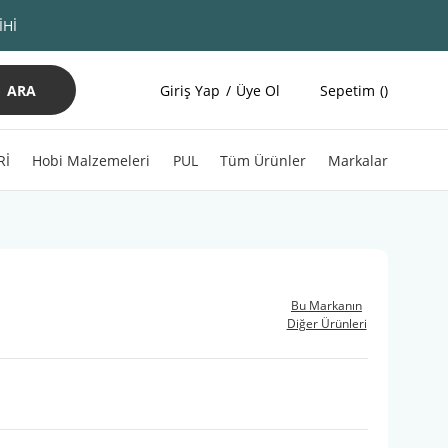
İHİ
ARA
Giriş Yap
Üye Ol
Sepetim
Rİ
Hobi Malzemeleri
PUL
Tüm Ürünler
Markalar
Bu Markanın
Diğer Ürünleri