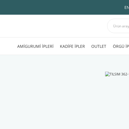
EN
AMİGURUMİ İPLERİ
KADİFE İPLER
OUTLET
ÖRGÜ İP