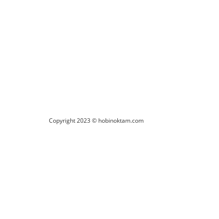
um Yaz
Copyright 2023 © hobinoktam.com
nder