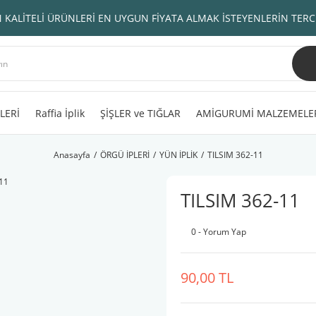
 KALİTELİ ÜRÜNLERİ EN UYGUN FİYATA ALMAK İSTEYENLERİN TERC
LERİ
Raffia İplik
ŞİŞLER ve TIĞLAR
AMİGURUMİ MALZEMELE
Anasayfa
ÖRGÜ İPLERİ
YÜN İPLİK
TILSIM 362-11
TILSIM 362-11
0 - Yorum Yap
90,00 TL