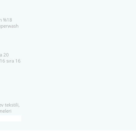
rn %18
uperwash
ra 20
16 sıra 16
v tekstili,
meleri
Bu ürünün fiyat bilgisi, resim, ürün açıklamalarında ve diğer k
tarafımıza iletebilirsiniz.
Bu ürüne ilk y
Görüş ve önerileriniz için teşekkür ederiz.