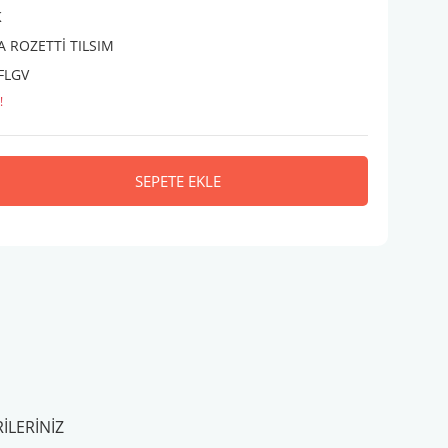
K
 ROZETTİ TILSIM
FLGV
!
SEPETE EKLE
ILERINIZ