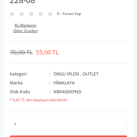
228-08
0 - Yorum Yap
Bu Markanın
Diğer Ürünleri
70,00 TL
55,00 TL
Kategori
ÖRGÜ İPLERİ
,
OUTLET
Marka
HİMALAYA
Stok Kodu
NBF4GEKPND
* 6,82 TL den başlayan taksitlerle!