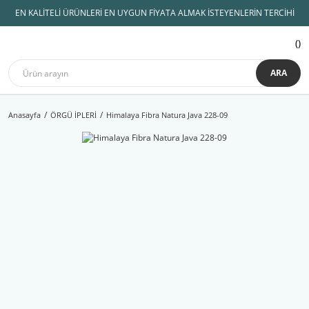
EN KALİTELİ ÜRÜNLERİ EN UYGUN FİYATA ALMAK İSTEYENLERİN TERCİHİ
ARA
Anasayfa
ÖRGÜ İPLERİ
Himalaya Fibra Natura Java 228-09