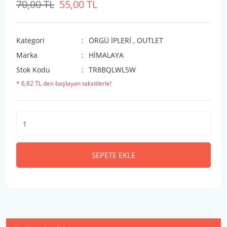
70,00 TL
55,00 TL
Kategori
ÖRGÜ İPLERİ
,
OUTLET
Marka
HİMALAYA
Stok Kodu
TR8BQLWL5W
* 6,82 TL den başlayan taksitlerle!
SEPETE EKLE