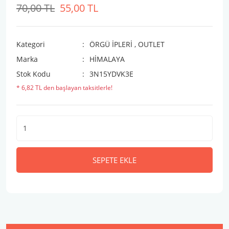
70,00 TL
55,00 TL
Kategori
ÖRGÜ İPLERİ
,
OUTLET
Marka
HİMALAYA
Stok Kodu
3N15YDVK3E
* 6,82 TL den başlayan taksitlerle!
SEPETE EKLE