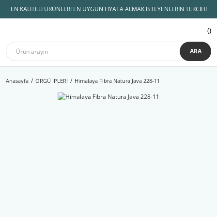
EN KALİTELİ ÜRÜNLERİ EN UYGUN FİYATA ALMAK İSTEYENLERİN TERCİHİ
ARA
Anasayfa
ÖRGÜ İPLERİ
Himalaya Fibra Natura Java 228-11