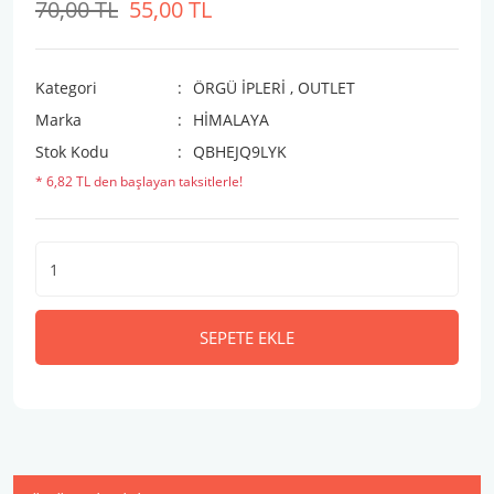
70,00 TL
55,00 TL
Kategori
ÖRGÜ İPLERİ
,
OUTLET
Marka
HİMALAYA
Stok Kodu
QBHEJQ9LYK
* 6,82 TL den başlayan taksitlerle!
SEPETE EKLE