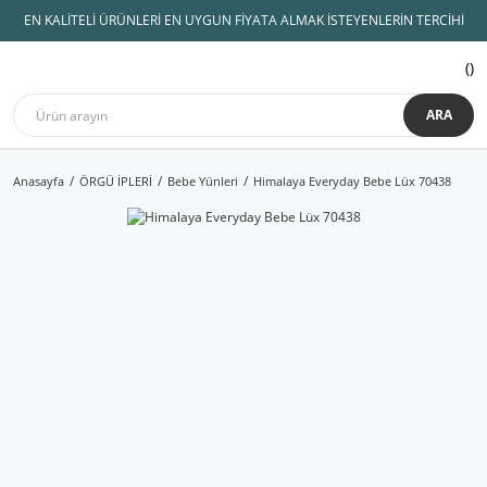
EN KALİTELİ ÜRÜNLERİ EN UYGUN FİYATA ALMAK İSTEYENLERİN TERCİHİ
ARA
Anasayfa
ÖRGÜ İPLERİ
Bebe Yünleri
Himalaya Everyday Bebe Lüx 70438