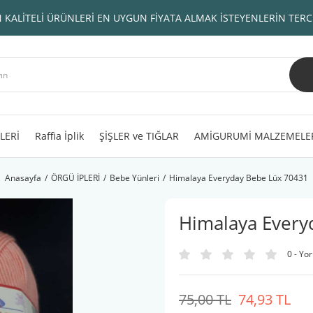
 KALİTELİ ÜRÜNLERİ EN UYGUN FİYATA ALMAK İSTEYENLERİN TERC
LERİ
Raffia İplik
ŞİŞLER ve TIĞLAR
AMİGURUMİ MALZEMELE
Anasayfa
ÖRGÜ İPLERİ
Bebe Yünleri
Himalaya Everyday Bebe Lüx 70431
Himalaya Every
0 - Yo
75,00 TL
74,93 TL