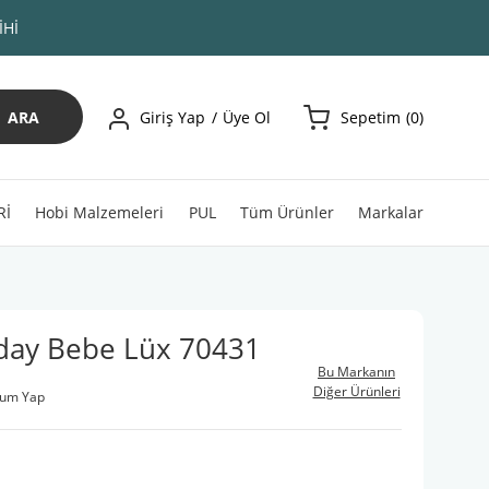
İHİ
ARA
Giriş Yap
Üye Ol
Sepetim
0
Rİ
Hobi Malzemeleri
PUL
Tüm Ürünler
Markalar
day Bebe Lüx 70431
Bu Markanın
Diğer Ürünleri
rum Yap