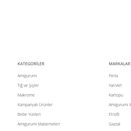
Ürün resmi kalitesiz, bozuk veya görüntülenemiyor.
Ürün açıklamasında eksik bilgiler bulunuyor.
Ürün bilgilerinde hatalar bulunuyor.
Ürün fiyatı diğer sitelerden daha pahalı.
Bu ürüne benzer farklı alternatifler olmalı.
KATEGORİLER
MARKALAR
Amigurumi
Peria
Tığ ve Şişler
YarnArt
Makrome
Kartopu
Kampanyalı Ürünler
Amigurumi 
Bebe Yünleri
Etrofil
Amigurumi Malzemeleri
Gazzal