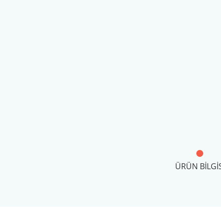
ÜRÜN BILGIS
Bu ürünün fiyat bilgisi, resim, ürün açıklamalarında ve diğer konul
Görüş ve önerileriniz için teşekkür ederiz.