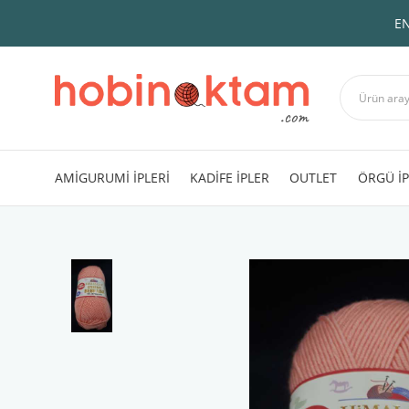
EN
AMİGURUMİ İPLERİ
KADİFE İPLER
OUTLET
ÖRGÜ İP