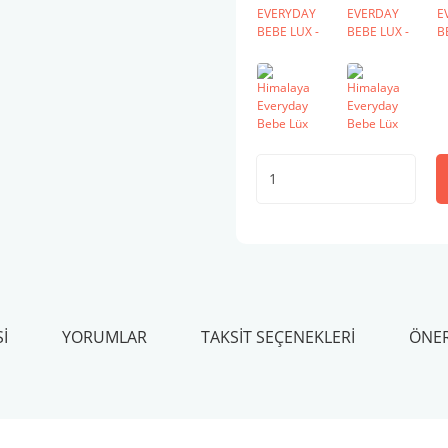
I
YORUMLAR
TAKSIT SEÇENEKLERI
ÖNER
arda yetersiz gördüğünüz noktaları öneri formunu kullanarak tarafımıza ileteb
Bu ürüne ilk yorumu siz yapın!