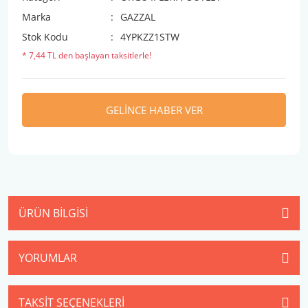
Marka
GAZZAL
Stok Kodu
4YPKZZ1STW
* 7,44 TL den başlayan taksitlerle!
GELİNCE HABER VER
ÜRÜN BILGISI
YORUMLAR
TAKSIT SEÇENEKLERI