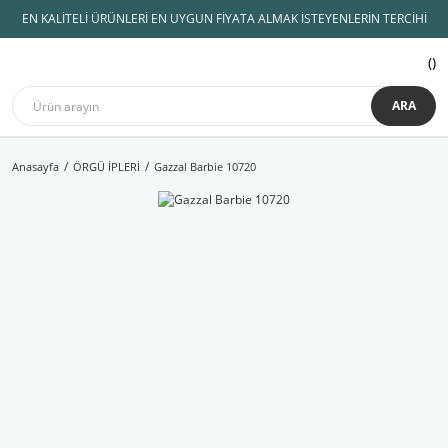
EN KALİTELİ ÜRÜNLERİ EN UYGUN FİYATA ALMAK İSTEYENLERİN TERCİHİ
ARA
Anasayfa
ÖRGÜ İPLERİ
Gazzal Barbie 10720