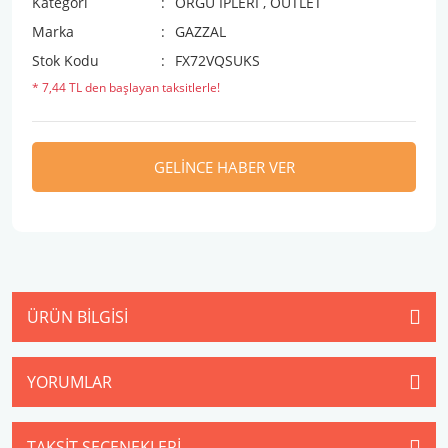
Kategori
ÖRGÜ İPLERİ
,
OUTLET
Marka
GAZZAL
Stok Kodu
FX72VQSUKS
* 7,44 TL den başlayan taksitlerle!
GELİNCE HABER VER
ÜRÜN BILGISI
YORUMLAR
TAKSIT SEÇENEKLERI