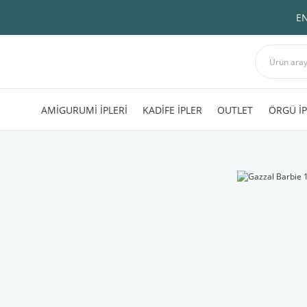
EN
AMİGURUMİ İPLERİ
KADİFE İPLER
OUTLET
ÖRGÜ İP