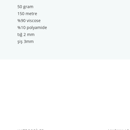
50 gram
150 metre
%90 viscose
%10 polyamide
tığ 2 mm
şiş 3mm
Bu ürünün fiyat bilgisi, resim, ürün açıklamalarında ve diğer konul
Görüş ve önerileriniz için teşekkür ederiz.
Ürün resmi kalitesiz, bozuk veya görüntülenemiyor.
Ürün açıklamasında eksik bilgiler bulunuyor.
Ürün bilgilerinde hatalar bulunuyor.
Ürün fiyatı diğer sitelerden daha pahalı.
Bu ürüne benzer farklı alternatifler olmalı.