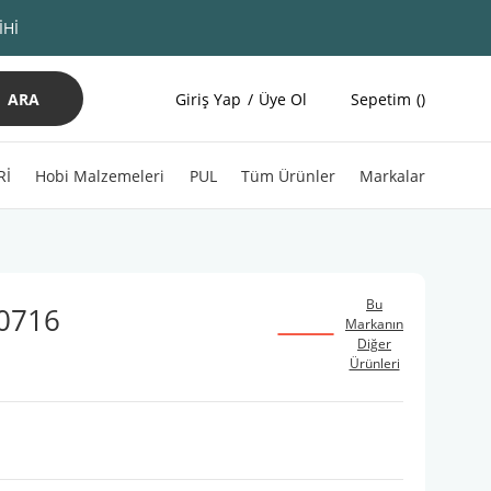
İHİ
ARA
Giriş Yap
Üye Ol
Sepetim
Rİ
Hobi Malzemeleri
PUL
Tüm Ürünler
Markalar
Bu
10716
Markanın
Diğer
Ürünleri