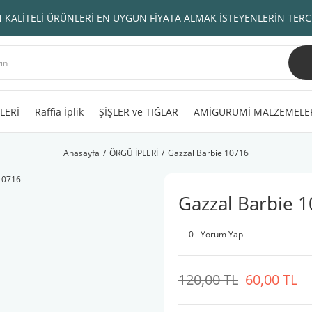
 KALİTELİ ÜRÜNLERİ EN UYGUN FİYATA ALMAK İSTEYENLERİN TERC
LERİ
Raffia İplik
ŞİŞLER ve TIĞLAR
AMİGURUMİ MALZEMELE
Anasayfa
ÖRGÜ İPLERİ
Gazzal Barbie 10716
Gazzal Barbie 
0 - Yorum Yap
120,00 TL
60,00 TL