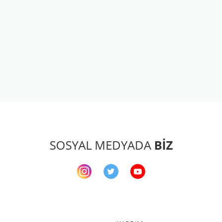
arda yetersiz gördüğünüz noktaları öneri formunu kullanarak tarafımıza ileteb
Bu ürüne ilk yorumu siz yapın!
Yorum Yaz
SOSYAL MEDYADA
BİZ