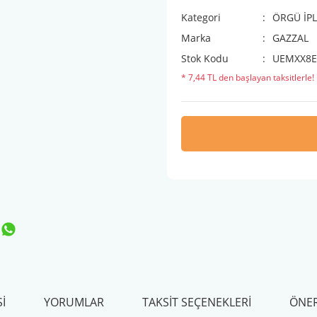
Kategori
ÖRGÜ İPL
Marka
GAZZAL
Stok Kodu
UEMXX8
* 7,44 TL den başlayan taksitlerle!
I
YORUMLAR
TAKSIT SEÇENEKLERI
ÖNER