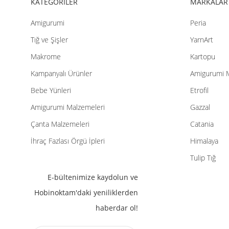
KATEGORİLER
MARKALAR
Amigurumi
Peria
Tığ ve Şişler
YarnArt
Makrome
Kartopu
Kampanyalı Ürünler
Amigurumi 
Bebe Yünleri
Etrofil
Amigurumi Malzemeleri
Gazzal
Çanta Malzemeleri
Catania
İhraç Fazlası Örgü İpleri
Himalaya
Tulip Tığ
E-bültenimize kaydolun ve
Hobinoktam'daki yeniliklerden
haberdar ol!