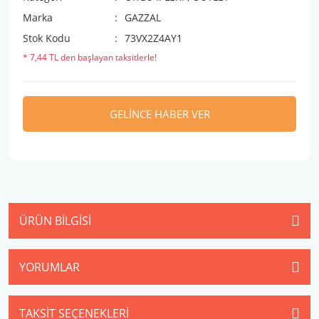
Marka
GAZZAL
Stok Kodu
73VX2Z4AY1
* 7,44 TL den başlayan taksitlerle!
GELİNCE HABER VER
ÜRÜN BILGISI
YORUMLAR
TAKSIT SEÇENEKLERI