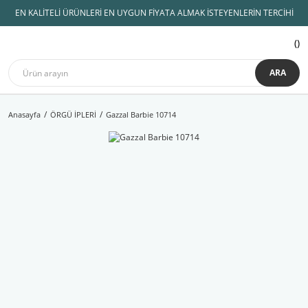
EN KALİTELİ ÜRÜNLERİ EN UYGUN FİYATA ALMAK İSTEYENLERİN TERCİHİ
ARA
Anasayfa
ÖRGÜ İPLERİ
Gazzal Barbie 10714