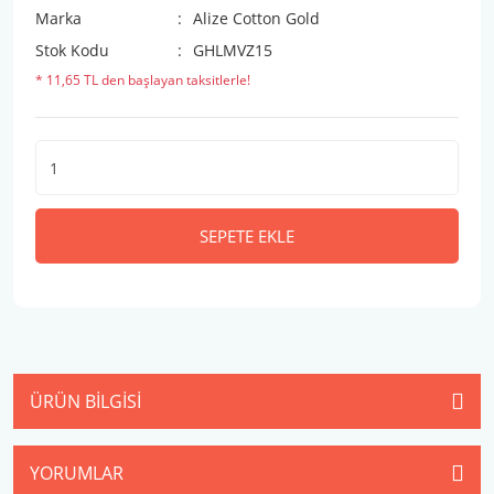
Marka
Alize Cotton Gold
Stok Kodu
GHLMVZ15
* 11,65 TL den başlayan taksitlerle!
SEPETE EKLE
ÜRÜN BILGISI
YORUMLAR