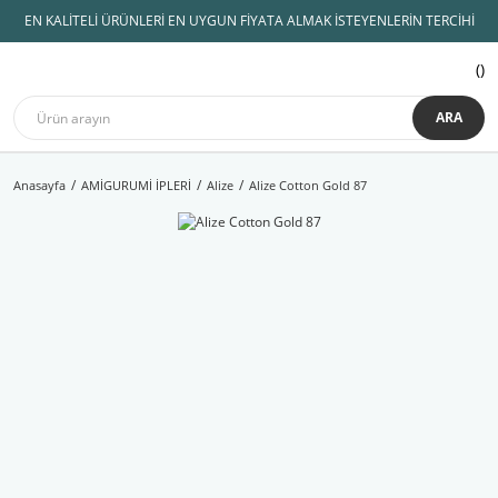
EN KALİTELİ ÜRÜNLERİ EN UYGUN FİYATA ALMAK İSTEYENLERİN TERCİHİ
ARA
Anasayfa
AMİGURUMİ İPLERİ
Alize
Alize Cotton Gold 87