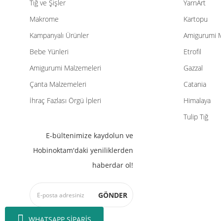
Tığ ve Şişler
YarnArt
Makrome
Kartopu
Kampanyalı Ürünler
Amigurumi 
Bebe Yünleri
Etrofil
Amigurumi Malzemeleri
Gazzal
Çanta Malzemeleri
Catania
İhraç Fazlası Örgü İpleri
Himalaya
Tulip Tığ
E-bültenimize kaydolun ve
Hobinoktam'daki yeniliklerden
haberdar ol!
GÖNDER
WHATSAPP SİPARİŞ