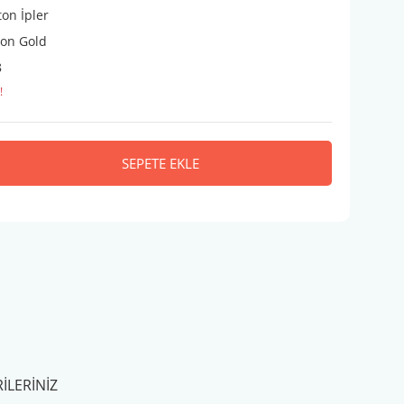
on İpler
ton Gold
8
!
SEPETE EKLE
ILERINIZ