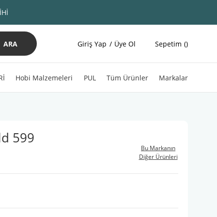
İHİ
ARA
Giriş Yap
Üye Ol
Sepetim
Rİ
Hobi Malzemeleri
PUL
Tüm Ürünler
Markalar
ld 599
Bu Markanın
Diğer Ürünleri