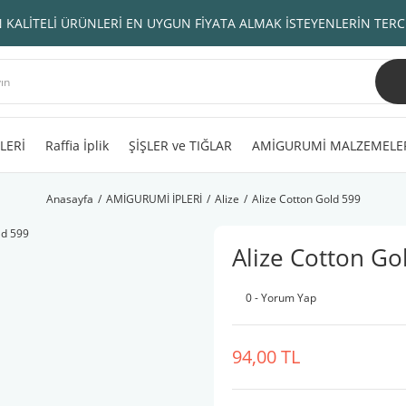
 KALİTELİ ÜRÜNLERİ EN UYGUN FİYATA ALMAK İSTEYENLERİN TERC
LERİ
Raffia İplik
ŞİŞLER ve TIĞLAR
AMİGURUMİ MALZEMELE
Anasayfa
AMİGURUMİ İPLERİ
Alize
Alize Cotton Gold 599
Alize Cotton Go
0 - Yorum Yap
94,00 TL