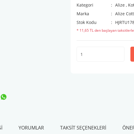
Kategori
Alize
,
Kot
Marka
Alize Cot
Stok Kodu
HJRTU17
* 11,65 TL den başlayan taksitlerle
I
YORUMLAR
TAKSIT SEÇENEKLERI
ÖNER