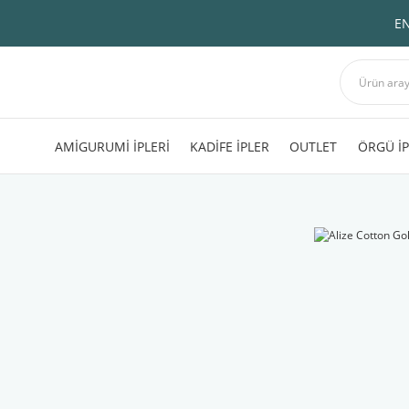
EN
AMİGURUMİ İPLERİ
KADİFE İPLER
OUTLET
ÖRGÜ İP