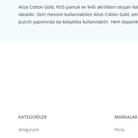
Alize Cotton Gold, %55 pamuk ve %45 akrilikten oluşan kal
idealdir. Dört mevsim kullanılabilen Alize Cotton Gold, ami
punch yapımında da kolaylıkla kullanılabilir. Hem dayanık
Bu ürünün fiyat bilgisi, resim, ürün açıklamalarında ve diğer konul
Görüş ve önerileriniz için teşekkür ederiz.
Ürün resmi kalitesiz, bozuk veya görüntülenemiyor.
Ürün açıklamasında eksik bilgiler bulunuyor.
Ürün bilgilerinde hatalar bulunuyor.
Ürün fiyatı diğer sitelerden daha pahalı.
Bu ürüne benzer farklı alternatifler olmalı.
KATEGORİLER
MARKALAR
Amigurumi
Peria