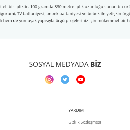
iteli bir ipliktir. 100 gramda 330 metre iplik uzunluğu sunan bu ür
gurumi, TV battaniyesi, bebek battaniyesi ve bebek ile yetişkin örgü
lı hem de yumuşak yapısıyla örgü projeleriniz için mükemmel bir te
arda yetersiz gördüğünüz noktaları öneri formunu kullanarak tarafımıza ileteb
Bu ürüne ilk yorumu siz yapın!
Yorum Yaz
SOSYAL MEDYADA
BİZ
YARDIM
Gizlilik Sözleşmesi
Gönder