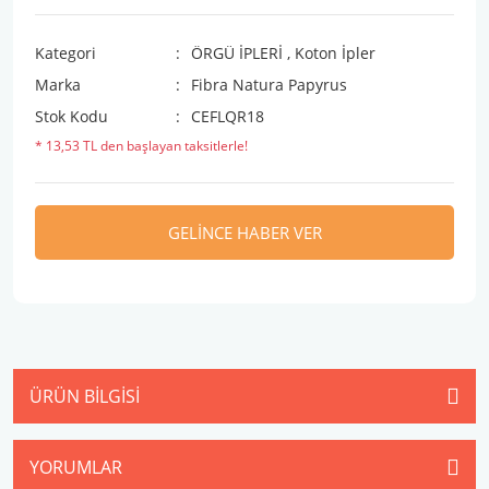
Kategori
ÖRGÜ İPLERİ
,
Koton İpler
Marka
Fibra Natura Papyrus
Stok Kodu
CEFLQR18
* 13,53 TL den başlayan taksitlerle!
GELİNCE HABER VER
ÜRÜN BILGISI
YORUMLAR