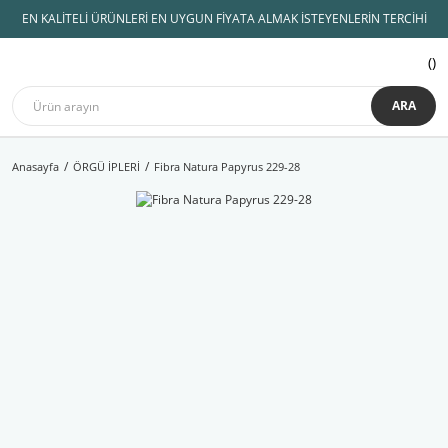
EN KALİTELİ ÜRÜNLERİ EN UYGUN FİYATA ALMAK İSTEYENLERİN TERCİHİ
ARA
Anasayfa
ÖRGÜ İPLERİ
Fibra Natura Papyrus 229-28