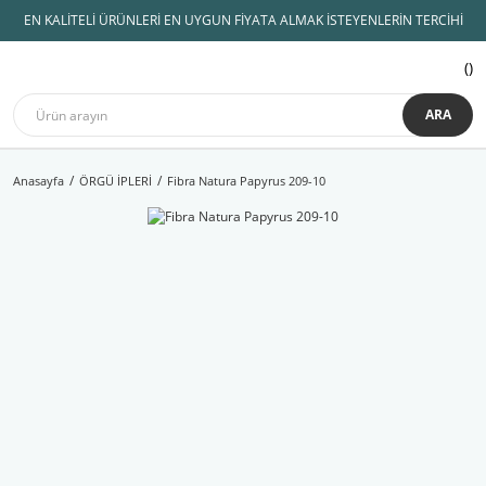
EN KALİTELİ ÜRÜNLERİ EN UYGUN FİYATA ALMAK İSTEYENLERİN TERCİHİ
ARA
Anasayfa
ÖRGÜ İPLERİ
Fibra Natura Papyrus 209-10