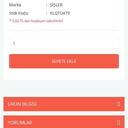
Marka
ŞİŞLER
Stok Kodu
KLQTUX79
* 5,02 TL den başlayan taksitlerle!
SEPETE EKLE
ÜRÜN BILGISI
YORUMLAR