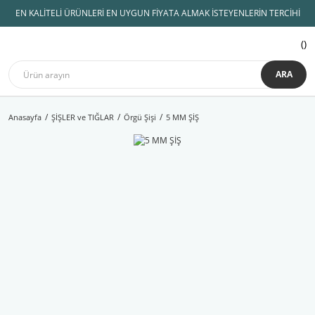
EN KALİTELİ ÜRÜNLERİ EN UYGUN FİYATA ALMAK İSTEYENLERİN TERCİHİ
ARA
Anasayfa
ŞİŞLER ve TIĞLAR
Örgü Şişi
5 MM ŞİŞ