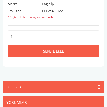
Marka
Kağıt İp
Stok Kodu
GELW3YSH22
* 13,63 TL den başlayan taksitlerle!
SEPETE EKLE
ÜRÜN BILGISI
YORUMLAR