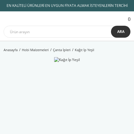
EN KALİTELİ ÜRÜNLERİ EN UYGUN FİYATA ALMAK İSTEYENLERİN TERCİHİ
ARA
Anasayfa
Hobi Malzemeleri
Çanta İpleri
Kağıt İp Yeşil