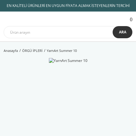
EN KALİTELİ ÜRÜNLERİ EN UYGUN FİYATA ALMAK İSTEYENLERİN TERCİHİ
ARA
Anasayfa
ÖRGÜ İPLERİ
YarnArt Summer 10