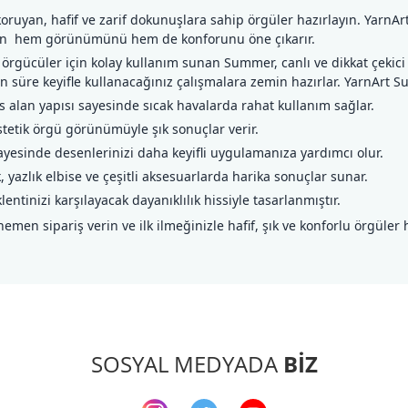
ruyan, hafif ve zarif dokunuşlara sahip örgüler hazırlayın. YarnAr
nizin hem görünümünü hem de konforunu öne çıkarır.
ücüler için kolay kullanım sunan Summer, canlı ve dikkat çekici bi
n süre keyifle kullanacağınız çalışmalara zemin hazırlar. YarnArt 
 alan yapısı sayesinde sıcak havalarda rahat kullanım sağlar.
etik örgü görünümüyle şık sonuçlar verir.
yesinde desenlerinizi daha keyifli uygulamanıza yardımcı olur.
yazlık elbise ve çeşitli aksesuarlarda harika sonuçlar sunar.
tinizi karşılayacak dayanıklılık hissiyle tasarlanmıştır.
n sipariş verin ve ilk ilmeğinizle hafif, şık ve konforlu örgüler h
arda yetersiz gördüğünüz noktaları öneri formunu kullanarak tarafımıza ileteb
Bu ürüne ilk yorumu siz yapın!
Yorum Yaz
SOSYAL MEDYADA
BİZ