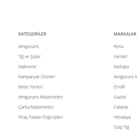
Ürün fiyatı diğer sitelerden daha pahalı.
Bu ürüne benzer farklı alternatifler olmalı.
KATEGORİLER
MARKALAR
Amigurumi
Peria
Tığ ve Şişler
YarnArt
Makrome
Kartopu
Kampanyalı Ürünler
Amigurumi 
Bebe Yünleri
Etrofil
Amigurumi Malzemeleri
Gazzal
Çanta Malzemeleri
Catania
İhraç Fazlası Örgü İpleri
Himalaya
Tulip Tığ