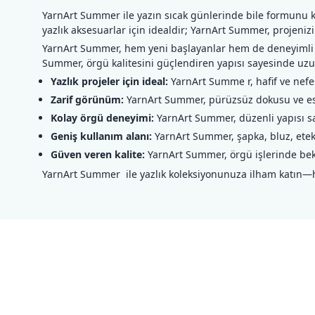
YarnArt Summer ile yazın sıcak günlerinde bile formunu ko
yazlık aksesuarlar için idealdir; YarnArt Summer, proje
YarnArt Summer, hem yeni başlayanlar hem de deneyimli örg
Summer, örgü kalitesini güçlendiren yapısı sayesinde uzu
Yazlık projeler için ideal:
YarnArt Summe r, hafif ve nefes
Zarif görünüm:
YarnArt Summer, pürüzsüz dokusu ve est
Kolay örgü deneyimi:
YarnArt Summer, düzenli yapısı sa
Geniş kullanım alanı:
YarnArt Summer, şapka, bluz, etek, 
Güven veren kalite:
YarnArt Summer, örgü işlerinde beklen
YarnArt Summer ile yazlık koleksiyonunuza ilham katın—heme
Bu ürünün fiyat bilgisi, resim, ürün açıklamalarında ve diğer konul
Görüş ve önerileriniz için teşekkür ederiz.
Ürün resmi kalitesiz, bozuk veya görüntülenemiyor.
Ürün açıklamasında eksik bilgiler bulunuyor.
Ürün bilgilerinde hatalar bulunuyor.