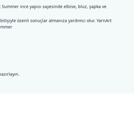
t Summer ince yapısı sayesinde elbise, bluz, şapka ve
tişiyle özenli sonuçlar almanıza yardımcı olur. YarnArt
Summer
azırlayın.
ilirsiniz.