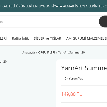
 KALİTELİ ÜRÜNLERİ EN UYGUN FİYATA ALMAK İSTEYENLERİN TERC
LERİ
Raffia İplik
ŞİŞLER ve TIĞLAR
AMİGURUMİ MALZEMELE
Anasayfa
ÖRGÜ İPLERİ
YarnArt Summer 20
YarnArt Summe
0 - Yorum Yap
149,80 TL