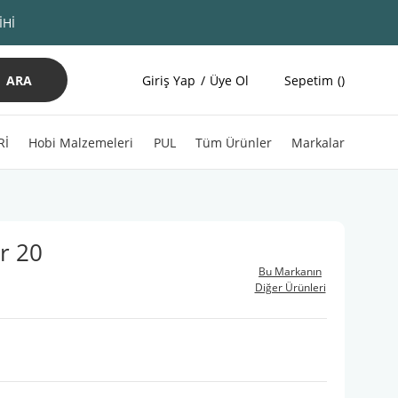
İHİ
ARA
Giriş Yap
Üye Ol
Sepetim
Rİ
Hobi Malzemeleri
PUL
Tüm Ürünler
Markalar
r 20
Bu Markanın
Diğer Ürünleri