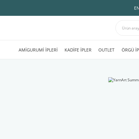
EN
AMİGURUMİ İPLERİ
KADİFE İPLER
OUTLET
ÖRGÜ İP