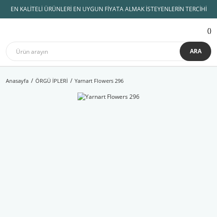
EN KALİTELİ ÜRÜNLERİ EN UYGUN FİYATA ALMAK İSTEYENLERİN TERCİHİ
ARA
Anasayfa
ÖRGÜ İPLERİ
Yarnart Flowers 296