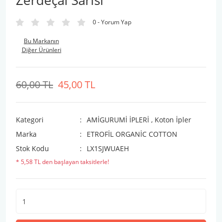
Zerdeçal Sarısı
0 - Yorum Yap
Bu Markanın
Diğer Ürünleri
60,00 TL
45,00 TL
Kategori
AMİGURUMİ İPLERİ
,
Koton İpler
Marka
ETROFİL ORGANİC COTTON
Stok Kodu
LX1SJWUAEH
* 5,58 TL den başlayan taksitlerle!