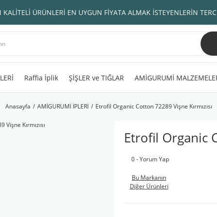
 KALİTELİ ÜRÜNLERİ EN UYGUN FİYATA ALMAK İSTEYENLERİN TERC
LERİ
Raffia İplik
ŞİŞLER ve TIĞLAR
AMİGURUMİ MALZEMELE
Anasayfa
AMİGURUMİ İPLERİ
Etrofil Organic Cotton 72289 Vişne Kırmızısı
Etrofil Organic 
0 - Yorum Yap
Bu Markanın
Diğer Ürünleri