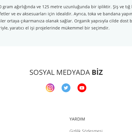
 gram ağırlığında ve 125 metre uzunluğunda bir ipliktir. Şiş ve tığ 
etler ve ev aksesuarları için idealdir. Ayrıca, toka ve bandana yapı
ler ortaya çıkarmanıza olanak sağlar. Organik yapısıyla cilde dost bu
riyle, yaratıcı el işi projelerinde mükemmel bir seçimdir.
arda yetersiz gördüğünüz noktaları öneri formunu kullanarak tarafımıza ileteb
Bu ürüne ilk yorumu siz yapın!
Yorum Yaz
SOSYAL MEDYADA
BİZ
YARDIM
Gizlilik Sözleşmesi