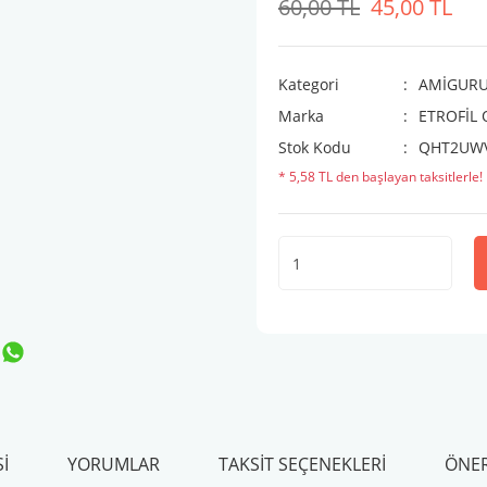
60,00 TL
45,00 TL
Kategori
AMİGURUM
Marka
ETROFİL
Stok Kodu
QHT2UW
* 5,58 TL den başlayan taksitlerle!
I
YORUMLAR
TAKSIT SEÇENEKLERI
ÖNER