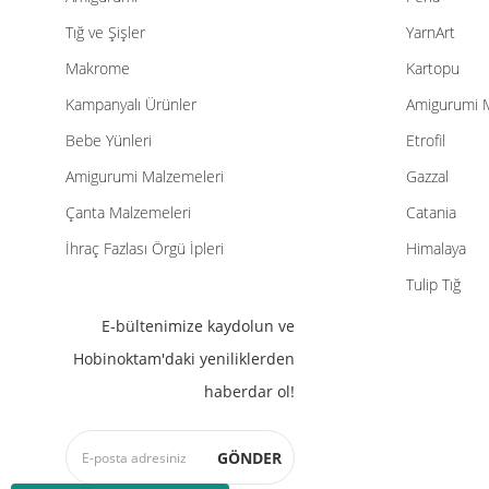
Tığ ve Şişler
YarnArt
Makrome
Kartopu
Kampanyalı Ürünler
Amigurumi 
Bebe Yünleri
Etrofil
Amigurumi Malzemeleri
Gazzal
Çanta Malzemeleri
Catania
İhraç Fazlası Örgü İpleri
Himalaya
Tulip Tığ
E-bültenimize kaydolun ve
Hobinoktam'daki yeniliklerden
haberdar ol!
GÖNDER