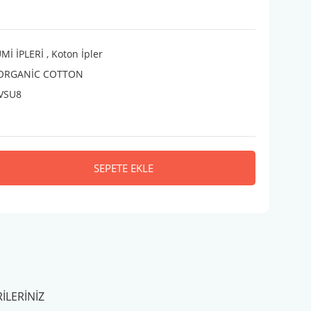
İ İPLERİ
,
Koton İpler
 ORGANİC COTTON
VSU8
SEPETE EKLE
ILERINIZ