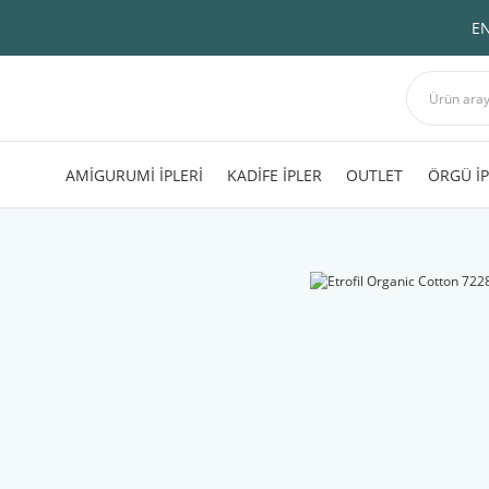
EN
AMİGURUMİ İPLERİ
KADİFE İPLER
OUTLET
ÖRGÜ İP