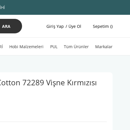
İHİ
ARA
Giriş Yap
Üye Ol
Sepetim
Rİ
Hobi Malzemeleri
PUL
Tüm Ürünler
Markalar
Cotton 72289 Vişne Kırmızısı