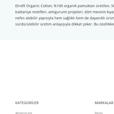
Etrofil Organic Cotton, %100 organik pamuktan üretilen, 50
battaniye motifleri, amigurumi projeleri, dört mevsim kıyaf
nefes alabilir yapısıyla hem sağlıklı hem de dayanıklı ürün
sürdürülebilir üretim anlayışıyla dikkat çeker. Bu özellikle
Bu ürünün fiyat bilgisi, resim, ürün açıklamalarında ve diğer konul
Görüş ve önerileriniz için teşekkür ederiz.
Ürün resmi kalitesiz, bozuk veya görüntülenemiyor.
Ürün açıklamasında eksik bilgiler bulunuyor.
Ürün bilgilerinde hatalar bulunuyor.
Ürün fiyatı diğer sitelerden daha pahalı.
Bu ürüne benzer farklı alternatifler olmalı.
KATEGORİLER
MARKALAR
Amigurumi
Peria