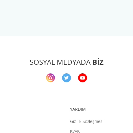
arda yetersiz gördüğünüz noktaları öneri formunu kullanarak tarafımıza ileteb
Bu ürüne ilk yorumu siz yapın!
Yorum Yaz
SOSYAL MEDYADA
BİZ
YARDIM
Gönder
Gizlilik Sözleşmesi
KVVK