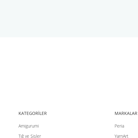
Bu ürünün fiyat bilgisi, resim, ürün açıklamalarında ve diğer konul
Görüş ve önerileriniz için teşekkür ederiz.
Ürün resmi kalitesiz, bozuk veya görüntülenemiyor.
Ürün açıklamasında eksik bilgiler bulunuyor.
Ürün bilgilerinde hatalar bulunuyor.
Ürün fiyatı diğer sitelerden daha pahalı.
Bu ürüne benzer farklı alternatifler olmalı.
KATEGORİLER
MARKALAR
Nako Paris 13944
Amigurumi
Peria
Tığ ve Şişler
YarnArt