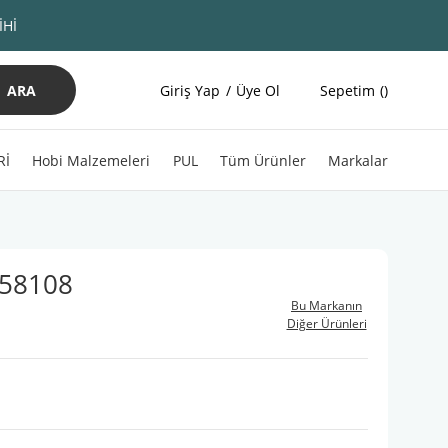
İHİ
ARA
Giriş Yap
Üye Ol
Sepetim
Rİ
Hobi Malzemeleri
PUL
Tüm Ürünler
Markalar
 58108
Bu Markanın
Diğer Ürünleri