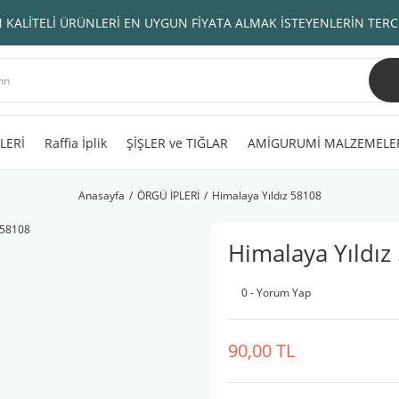
 KALİTELİ ÜRÜNLERİ EN UYGUN FİYATA ALMAK İSTEYENLERİN TERC
LERİ
Raffia İplik
ŞİŞLER ve TIĞLAR
AMİGURUMİ MALZEMELE
Anasayfa
ÖRGÜ İPLERİ
Himalaya Yıldız 58108
Himalaya Yıldız
0 - Yorum Yap
90,00 TL