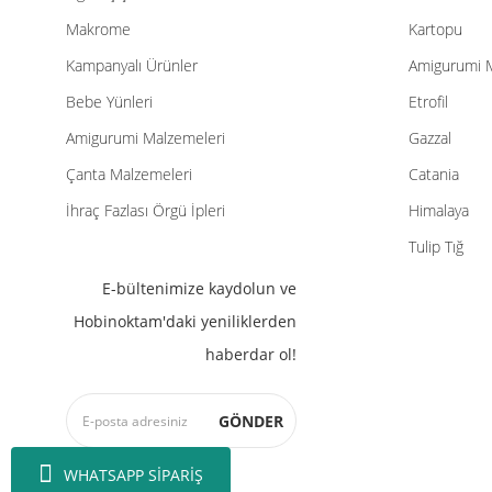
120,00 TL
Makrome
Kartopu
Kampanyalı Ürünler
Amigurumi 
Bebe Yünleri
Etrofil
Amigurumi Malzemeleri
Gazzal
Çanta Malzemeleri
Catania
İhraç Fazlası Örgü İpleri
Himalaya
Tulip Tığ
E-bültenimize kaydolun ve
Hobinoktam'daki yeniliklerden
haberdar ol!
GÖNDER
WHATSAPP SİPARİŞ