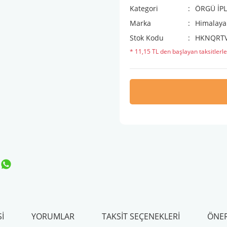
Kategori
ÖRGÜ İPL
Marka
Himalaya 
Stok Kodu
HKNQRT
* 11,15 TL den başlayan taksitlerle
I
YORUMLAR
TAKSIT SEÇENEKLERI
ÖNER