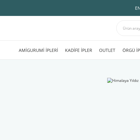
EN
AMİGURUMİ İPLERİ
KADİFE İPLER
OUTLET
ÖRGÜ İP