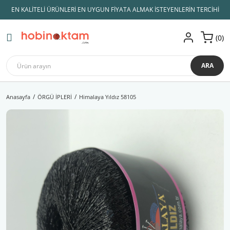
EN KALİTELİ ÜRÜNLERİ EN UYGUN FİYATA ALMAK İSTEYENLERİN TERCİHİ
Geri Dön
Geri Dön
Geri Dön
Geri Dön
Geri Dön
Geri Dön
Geri Dön
0
AMİGURUMİ İPLERİ
KADİFE İPLER
ÖRGÜ İPLERİ
ŞİŞLER ve TIĞLAR
AMİGURUMİ MALZEMELERİ
Hobi Malzemeleri
Himalaya kadife
Lady Yarn
Himalaya kadife
Koton İpler
Tulip TIĞ
Amigurumi Göz
Çanta İpleri
Dolphin Baby
ARA
Yarnart
Etrofil kadife
Lif İpleri
Knitpro
Amigurumi Aksesuar
Çanta Malzemeleri
Dolphin Baby Fine
Anasayfa
ÖRGÜ İPLERİ
Himalaya Yıldız 58105
Gazzal
YÜN İPLİK
Slikon Saplı Tığ
Amigurumi Saç
Makaslar
Dolphin Loop
Alize
Anchor Muline
Örgü Şişi
Amigurumi Burun
Mezuralar
Himalaya Dolphin Bİg
Catania
Bebe Yünleri
İğne Çeşitleri
Emzik Zinciri Malzeme
Patik Tabanları
Koala
Nako
Çanta Yapım İpleri
Misinalı Şiş
Kuzucuk
Etrofil
Merserize İplik
Himalaya
Panç ipleri
Patik İpleri